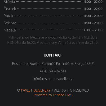
Středa
11:00 - 22:00
Čtvrtek
11:00 - 22:00
Pátek
11:00 - 23:00
Sobota
11:00 - 23:00
Neděle
11:00 - 21:00
Milí hosté, od března je provozní doba kuchyně v
NEDĚLI a
PONDĚLÍ do 16:00
. V ostatní dny Vám rádi uvaříme do 21:00.
KONTAKT
Restaurace Adélka, Pustiměř, Pustiměřské Prusy, 683 21
+420 774 494 644
info@restauraceadelka.cz
©
PAVEL POLISENSKY
/ ALL RIGHTS RESERVED
Powered by Kentico CMS