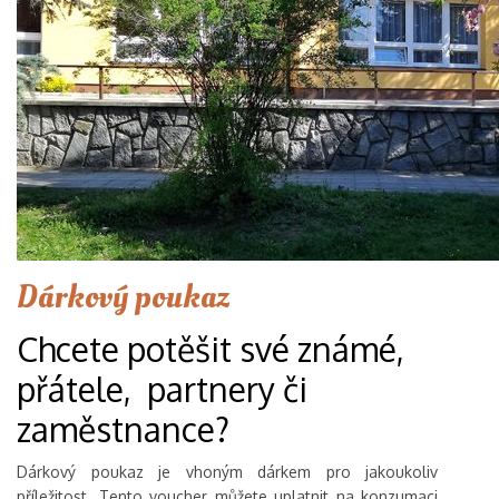
Dárkový poukaz
Chcete potěšit své známé,
přátele, partnery či
zaměstnance?
Dárkový poukaz je vhoným dárkem pro jakoukoliv
příležitost. Tento voucher můžete uplatnit na konzumaci